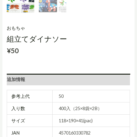
おもちゃ
組立てダイナソー
¥
50
追加情報
参考上代
50
入り数
400入（25×8袋×2B）
サイズ
118×190×41(pac)
JAN
4570160330782