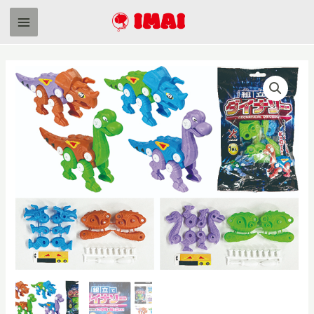
内
容
Main
を
Menu
ス
キ
ッ
プ