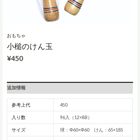
おもちゃ
小槌のけん玉
¥
450
追加情報
参考上代
450
入り数
96入（12×8B）
サイズ
球：Φ60×Φ60 けん：65×185