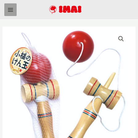
内
容
Main
を
Menu
ス
キ
ッ
プ