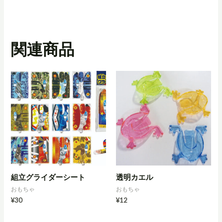
関連商品
組立グライダーシート
透明カエル
おもちゃ
おもちゃ
¥
30
¥
12