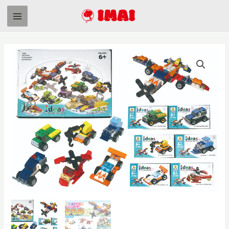
内
容
Main
を
Menu
ス
キ
ッ
プ