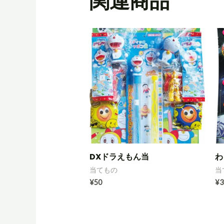
関連商品
DXドラえもん当
わ
当てもの
当
¥
50
¥
3