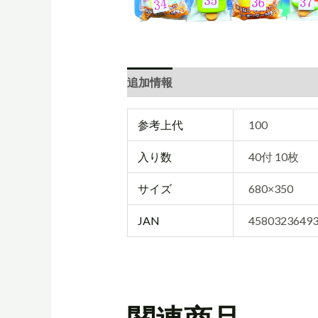
追加情報
参考上代
100
入り数
40付 10枚
サイズ
680×350
JAN
4580323649