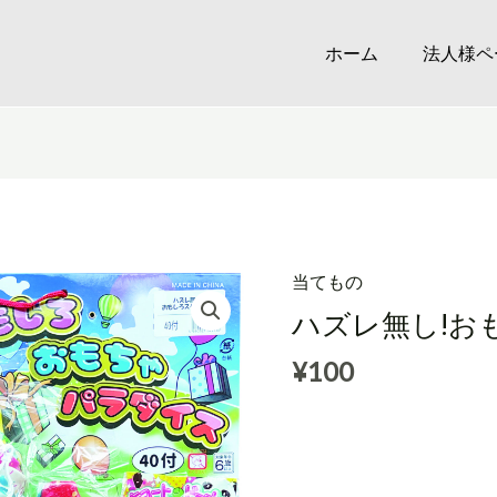
ホーム
法人様ペ
当てもの
ハズレ無し!お
¥
100