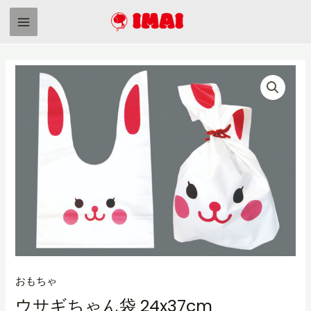
内
容
Main
を
Menu
ス
キ
ッ
プ
おもちゃ
ウサギちゃん袋 24x37cm