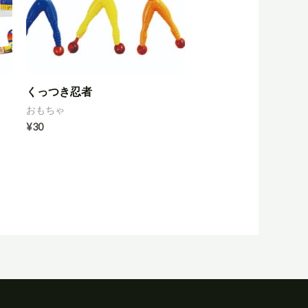
くっつき忍者
おもちゃ
¥
30