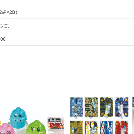
12袋×2B）
いちご)
188