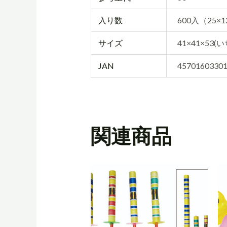
入り数
600入（25×
サイズ
41×41×53(
JAN
4570160330
関連商品