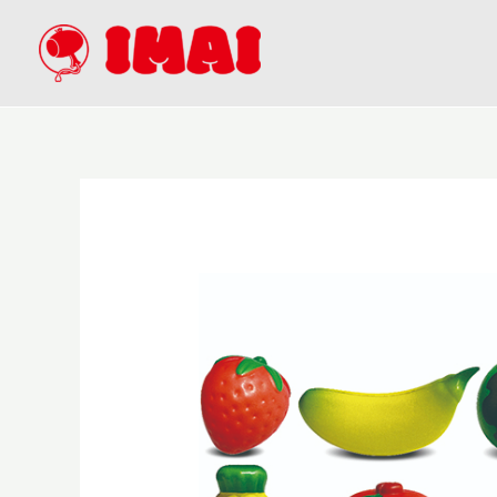
内
容
を
ス
キ
ッ
プ