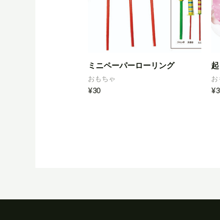
ミニペーパーローリング
起
おもちゃ
お
¥
30
¥
3