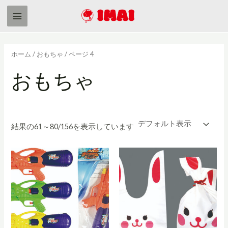
内
容
Main
を
Menu
ス
ホーム
/
おもちゃ
/ ページ 4
キ
ッ
おもちゃ
プ
結果の61～80/156を表示しています