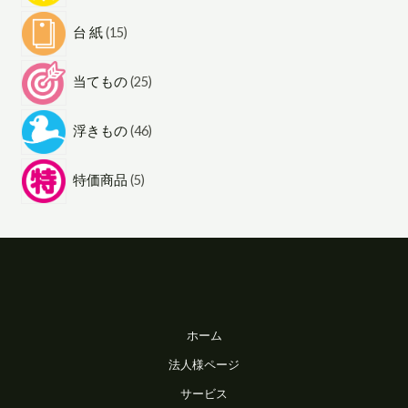
3
個
1
個
の
台 紙
15
5
の
商
2
個
商
当てもの
25
品
5
の
品
4
個
商
浮きもの
46
6
の
品
5
個
商
特価商品
5
個
の
品
の
商
商
品
品
ホーム
法人様ページ
サービス