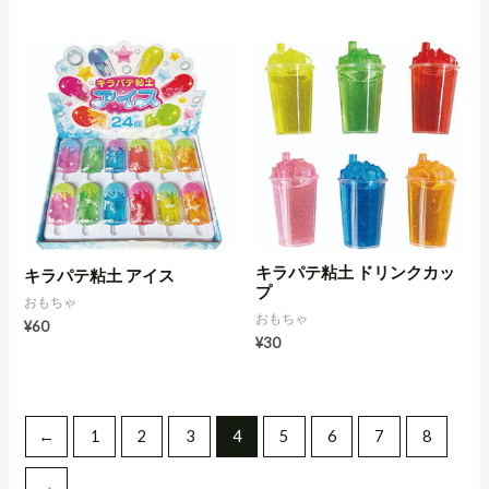
キラパテ粘土 ドリンクカッ
キラパテ粘土 アイス
プ
おもちゃ
おもちゃ
¥
60
¥
30
←
1
2
3
4
5
6
7
8
→